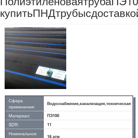
ПолиэтиленоваятрубаПЭ1
купитьПНДтрубысдоставко
Сфера
Водоснабжение,канализация,техническая
применения:
Материал:
ПЭ100
SDR:
11
Номинальное
16 атм