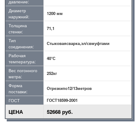
давление:
Диаметр
1200 мм
наружний:
Толщина
71,1
стенки:
Тип
Стыковаясварка,эл/свмуфтами
соединения:
Рабочая
40°С
температура:
Вес погонного
252кг
метра:
Форма
Отрезкипо12/13метров
поставки:
ГОСТ
ГОСТ18599-2001
ЦЕНА
52668 руб.