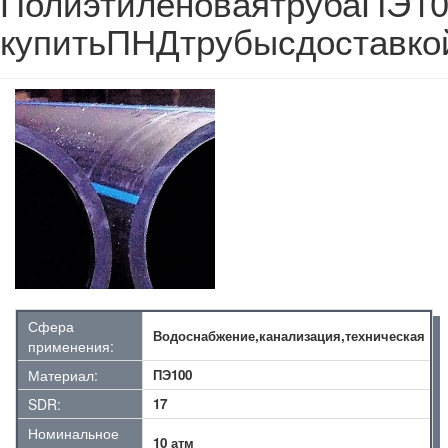
ПолиэтиленоваятрубаПЭ1
купитьПНДтрубысдоставко
Сфера
Водоснабжение,канализация,техническая
применения:
Материал:
ПЭ100
SDR:
17
Номинальное
10 атм