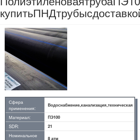
ПолиэтиленоваятрубаПЭ1
купитьПНДтрубысдоставко
Сфера
Водоснабжение,канализация,техническая
применения:
Материал:
ПЭ100
SDR:
21
Номинальное
8 атм