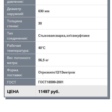
давление:
Диаметр
630 мм
наружний:
Толщина
30
стенки:
Тип
Стыковаясварка,эл/свмуфтами
соединения:
Рабочая
40°С
температура:
Вес погонного
56,5 кг
метра:
Форма
Отрезкипо12/13метров
поставки:
ГОСТ
ГОСТ18599-2001
ЦЕНА
11497 руб.