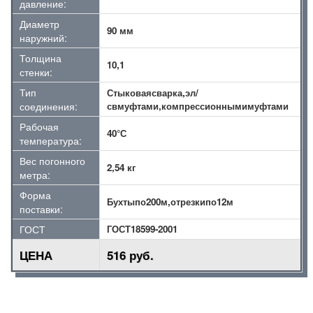
давление:
Диаметр
90 мм
наружний:
Толщина
10,1
стенки:
Тип
Стыковаясварка,эл/
соединения:
свмуфтами,компрессионнымимуфтами
Рабочая
40°С
температура:
Вес погонного
2,54 кг
метра:
Форма
Бухтыпо200м,отрезкипо12м
поставки:
ГОСТ
ГОСТ18599-2001
ЦЕНА
516 руб.