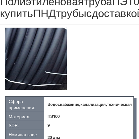
ПолиэтиленоваятрубаПЭ1
купитьПНДтрубысдоставко
Сфера
Водоснабжение,канализация,техническая
применения:
Материал:
ПЭ100
SDR:
9
Номинальное
20 атм